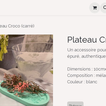
e
Cadeaux d'invité
Ateliers
Où me trouver
eau Croco (carré)
Plateau C
Un accessoire pour
épuré, authentique
Dimensions : 10cm
Composition : méla
Couleur : blanc