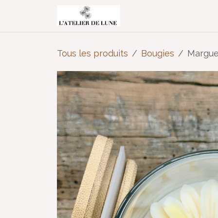
Se rendre au contenu
Accueil
Boutiqu
Tous les produits
Bougies
Marguer