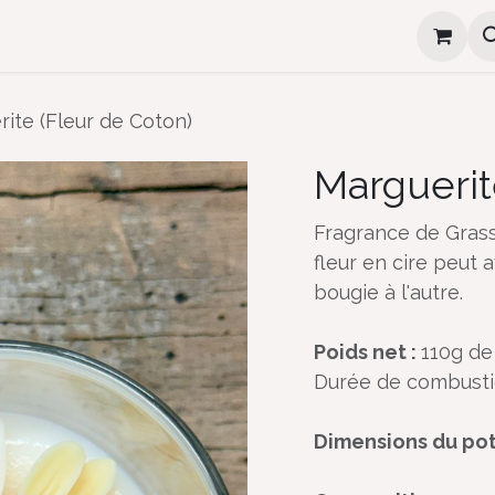
e
Cadeaux d'invité
Ateliers
Où me trouver
ite (Fleur de Coton)
Marguerit
Fragrance de Grass
fleur en cire peut 
bougie à l'autre.
Poids net :
110g de
Durée de combusti
Dimensions du pot