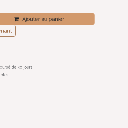
Ajouter au panier
enant
boursé de 30 jours
ables