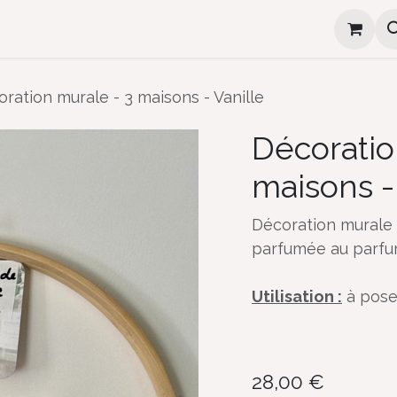
e
Cadeaux d'invité
Ateliers
Où me trouver
ration murale - 3 maisons - Vanille
Décoratio
maisons -
Décoration murale 
parfumée au parfum
Utilisation :
à poser
28,00
€