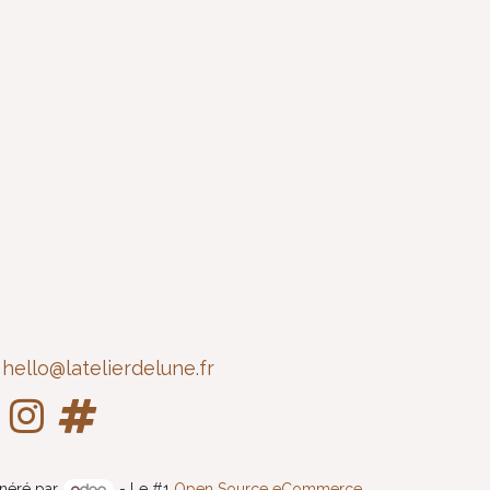
hello@latelierdelune.fr
néré par
- Le #1
Open Source eCommerce