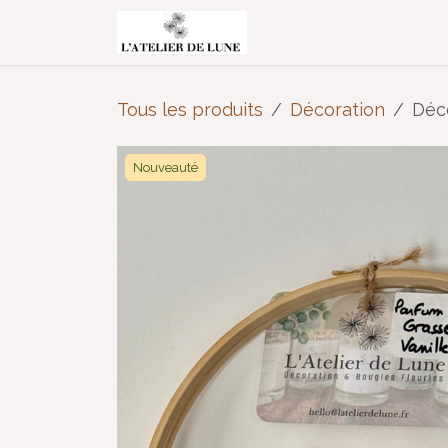
Se rendre au contenu
Accueil
Boutiqu
Tous les produits
Décoration
Déco
Nouveauté
Nouveauté