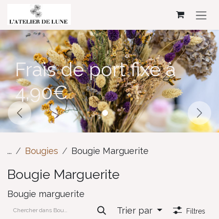
Se rendre au contenu
Frais de port fixe à
4,90€
Précédent
Suiv
...
Bougies
Bougie Marguerite
Bougie Marguerite
Bougie marguerite
Trier par
Filtres